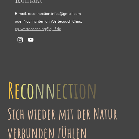
Kontakt
E-mail: reconnection.infos@gmail.com
oder Nachrichten an Wertecoach Chris:
cp-wertecoaching@ajuf.de
Re
co
nn
ect
ion
Sich wieder mit der Natur
verbunden fühlen