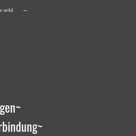
he wild
ngen~
erbindung~