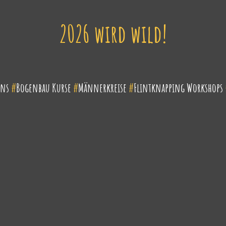
2026 wird wild!
ens
#
Bogenbau Kurse
#
Männerkreise
#
Flintknapping Workshops